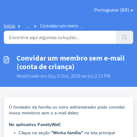
Ir para o conteúdo principal
Portuguese (BR)
Início
...
Convidar um membro sem e-mail (conta de criança)
Convidar um membro sem e-mail
(conta de criança)
Modificado em Qui, 5 Out, 2023 na (o) 2:13 PM
O fundador da família ou outro administrador pode convidar
novos membros sem o e-mail deles:
No aplicativo FamilyWall:
Clique na seção
"Minha família"
na tela principal