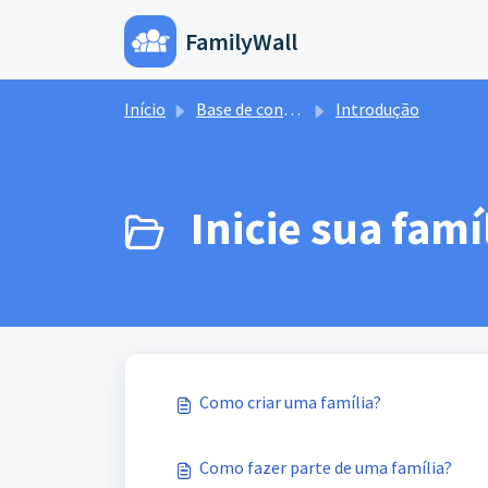
Ir para o conteúdo principal
FamilyWall
Início
Base de 
Início
Base de conhecimento
Introdução
Inicie sua famíl
Como criar uma família?
Como fazer parte de uma família?