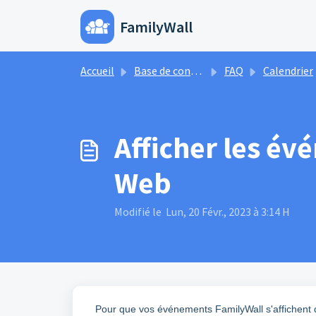
Passer au contenu principal
FamilyWall
Accueil
Base de
Accueil
Base de connaissances
FAQ
Calendrier
Afficher les év
Web
Modifié le Lun, 20 Févr., 2023 à 3:14 H
Pour que vos événements FamilyWall s'affichent 