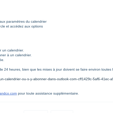
 aux paramètres du calendrier
rcle et accédez aux options
r un calendrier.
ner à un calendrier.
ée.
e 24 heures, bien que les mises à jour doivent se faire environ toutes 
ter-un-calendrier-ou-s-y-abonner-dans-outlook-com-cff1429c-5af6-41ec-
yandco.com
pour toute assistance supplémentaire.