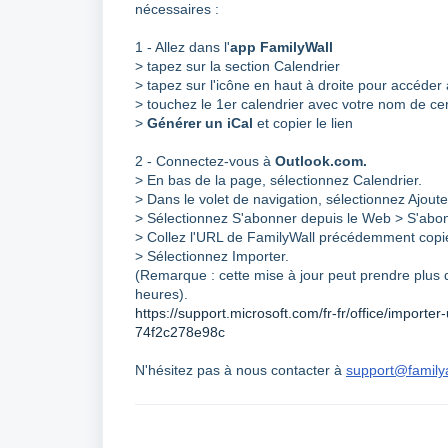
nécessaires :
1 - Allez dans l'
app FamilyWall
> tapez sur la section Calendrier
> tapez sur l'icône en haut à droite pour accéder
> touchez le 1er calendrier avec votre nom de ce
>
Générer un iCal
et copier le lien
2 - Connectez-vous à
Outlook.com.
> En bas de la page, sélectionnez Calendrier.
> Dans le volet de navigation, sélectionnez Ajoute
> Sélectionnez S'abonner depuis le Web > S'abon
> Collez l'URL de FamilyWall précédemment copi
> Sélectionnez Importer.
(Remarque : cette mise à jour peut prendre plus d
heures).
https://support.microsoft.com/fr-fr/office/impor
74f2c278e98c
N'hésitez pas à nous contacter à
support@famil