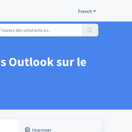
French
s Outlook sur le
Imprimer