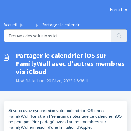
Passer au contenu principal
French
Accueil
...
Partager le calendrier iOS sur FamilyWall avec d'autr...
Partager le calendrier iOS sur
FamilyWall avec d'autres membres
via iCloud
Modifié le Lun, 20 Févr., 2023 à 5:36 H
Si vous avez synchronisé votre calendrier iOS dans
FamilyWall (
fonction Premium
), notez que ce calendrier iOS
ne peut pas être partagé avec d'autres membres sur
FamilyWall en raison d'une limitation d'Apple.