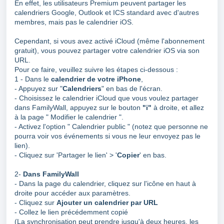
En effet, les utilisateurs Premium peuvent partager les
calendriers Google, Outlook et ICS standard avec d'autres
membres, mais pas le calendrier iOS.
Cependant, si vous avez activé iCloud (même l'abonnement
gratuit), vous pouvez partager votre calendrier iOS via son
URL.
Pour ce faire, veuillez suivre les étapes ci-dessous :
1 - Dans le
calendrier de votre iPhone
,
- Appuyez sur "
Calendriers
" en bas de l'écran.
- Choisissez le calendrier iCloud que vous voulez partager
dans FamilyWall, appuyez sur le bouton
"i"
à droite, et allez
à la page " Modifier le calendrier ".
- Activez l'option " Calendrier public " (notez que personne ne
pourra voir vos événements si vous ne leur envoyez pas le
lien).
- Cliquez sur 'Partager le lien' > '
Copier
' en bas.
2-
Dans FamilyWall
- Dans la page du calendrier, cliquez sur l'icône en haut à
droite pour accéder aux paramètres.
- Cliquez sur
Ajouter un calendrier par URL
- Collez le lien précédemment copié
(La synchronisation peut prendre jusqu'à deux heures, les