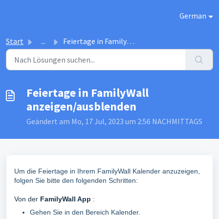
Zum hauptsächlichen Inhalt gehen
German
Start
...
Feiertage in FamilyWall anzeigen/ausblenden
Feiertage in FamilyWall
anzeigen/ausblenden
Geändert am Mo, 17 Jul, 2023 um 2:56 NACHMITTAGS
Um die Feiertage in Ihrem FamilyWall Kalender anzuzeigen,
folgen Sie bitte den folgenden Schritten:
Von der
FamilyWall App
:
Gehen Sie in den Bereich Kalender.