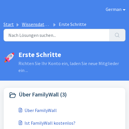
Zum hauptsächlichen Inhalt gehen
German
Start
Wissensdatenbank
Erste Schritte
Erste Schritte
Richten Sie Ihr Konto ein, laden Sie neue Mitglieder
ein ...
Über FamilyWall (3)
Über FamilyWall
Ist FamilyWall kostenlos?