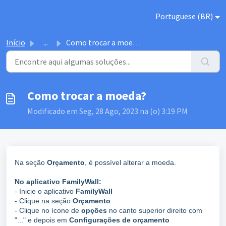
Ir para o conteúdo principal
Portuguese (BR)
Início
...
Como trocar a moeda?
Como trocar a moeda?
Modificado em Seg, 28 Ago, 2023 na (o) 3:19 PM
Na seção
Orçamento
, é possível alterar a moeda.
No aplicativo FamilyWall:
- Inicie o aplicativo
FamilyWall
- Clique na seção
Orçamento
- Clique no ícone de
opções
no canto superior direito com
"..." e depois em
Configurações de orçamento