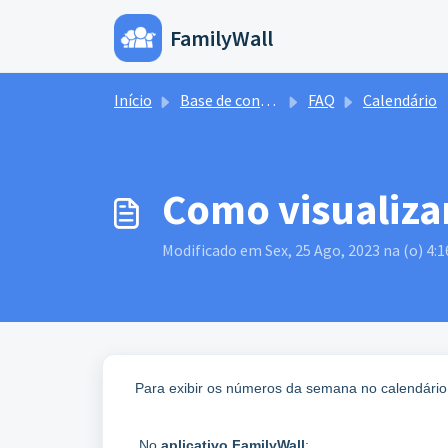
Ir para o conteúdo principal
FamilyWall
Início
Base de 
Início
Base de conhecimento
FAQ
Calendário
Como visualiza
Modificado em Sex, 25 Ago, 2023 na (o) 4:
Para exibir os números da semana no calendário 
No
aplicativo FamilyWall
: