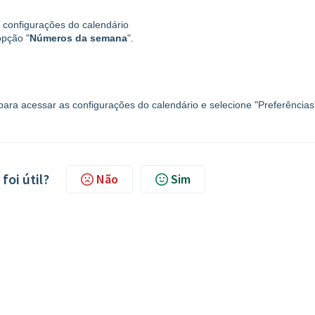
s configurações do calendário
opção "
Números da semana
".
 para acessar as configurações do calendário e selecione "Preferências
foi útil?
Não
Sim